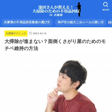
SEARCH
兵庫県の不用品回収業者の選び方
神戸市の粗大ごみシールの買い方
2022.04.12
大掃除テクニック
大掃除が進まない？面倒くさがり屋のためのモ
チベ維持の方法